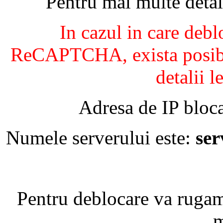
Pentru mai multe detal
In cazul in care debl
ReCAPTCHA, exista posibil
detalii l
Adresa de IP bloca
Numele serverului este:
se
Pentru deblocare va ruga
m